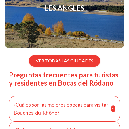
LES ANGLES
VER TODAS LAS CIUDADES
Preguntas frecuentes para turistas
y residentes en Bocas del Ródano
¿Cuáles son las mejores épocas para visitar
Bouches-du-Rhône?
Las Bocas del Ródano son un lugar agradable para