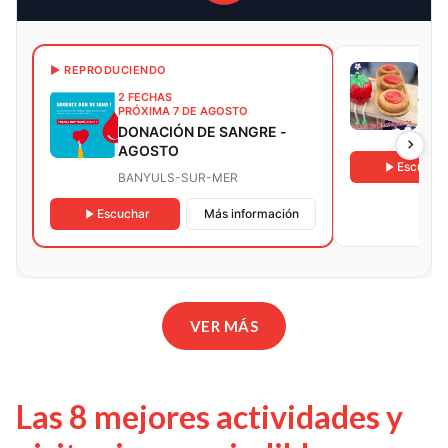
17 F
▶ REPRODUCIENDO
PRÓX
2 FECHAS
Tall
PRÓXIMA 7 DE AGOSTO
DONACIÓN DE SANGRE -
AND
AGOSTO
Escucha
BANYULS-SUR-MER
Escuchar
Más información
VER MÁS
Las 8 mejores actividades y