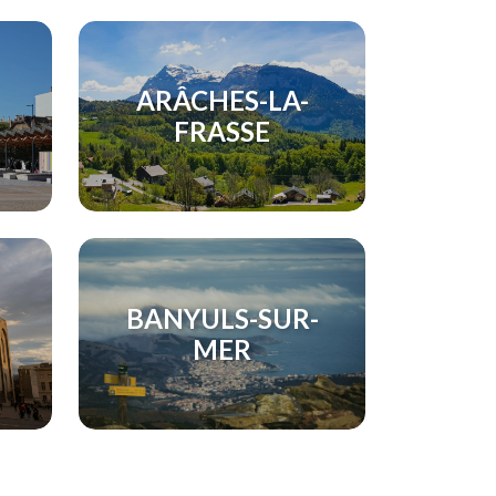
ARÂCHES-LA-
FRASSE
BANYULS-SUR-
MER