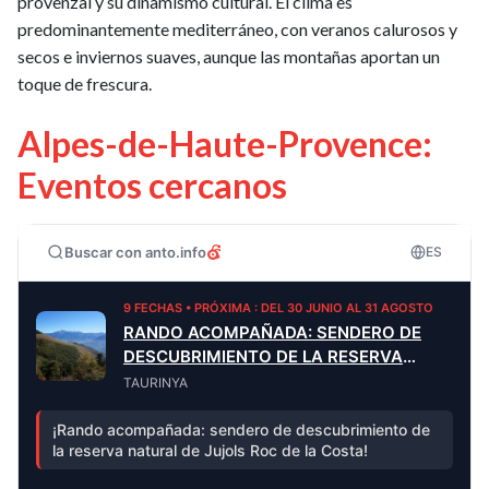
provenzal y su dinamismo cultural. El clima es
predominantemente mediterráneo, con veranos calurosos y
secos e inviernos suaves, aunque las montañas aportan un
toque de frescura.
Alpes-de-Haute-Provence:
Eventos cercanos
Buscar con anto.info
ES
9 FECHAS • PRÓXIMA : DEL 30 JUNIO AL 31 AGOSTO
RANDO ACOMPAÑADA: SENDERO DE
DESCUBRIMIENTO DE LA RESERVA
NATURAL DE JUJOLS ROC DE LA COSTA
TAURINYA
¡Rando acompañada: sendero de descubrimiento de
la reserva natural de Jujols Roc de la Costa!