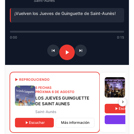
Saint-Aunès
¡Vuelven los Jueves de Guinguette de Saint-Aunès!
0:00
0:15
7 FE
▶ REPRODUCIENDO
PRÓX
5 FECHAS
Vin'
PRÓXIMA 6 DE AGOSTO
LOS JUEVES GUINGUETTE
Suss
DE SAINT AUNES
Escucha
Saint-Aunès
Escuchar
Más información