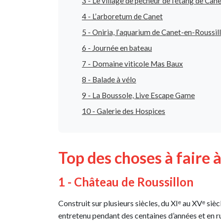
3 - Le village de pêcheur de l’étang de Can
4 - L’arboretum de Canet
5 - Oniria, l’aquarium de Canet-en-Roussil
6 - Journée en bateau
7 - Domaine viticole Mas Baux
8 - Balade à vélo
9 - La Boussole, Live Escape Game
10 - Galerie des Hospices
Top des choses à faire 
1 - Château de Roussillon
Construit sur plusieurs siècles, du XIᵉ au XVᵉ siècl
entretenu pendant des centaines d’années et en ru