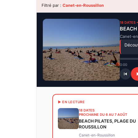
Filtré par :
Canet-en-Roussillon
18 DATES 
BEACH 
Canet-en
Découv
0:00
▶ EN LECTURE
18 DATES
PROCHAINE DU 6 AU 7 AOÛT
BEACH PILATES, PLAGE DU
ROUSSILLON
Canet-en-Roussillon