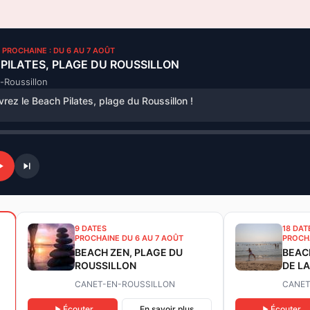
• PROCHAINE : DU 6 AU 7 AOÛT
PILATES, PLAGE DU ROUSSILLON
-Roussillon
rez le Beach Pilates, plage du Roussillon !
9 DATES
18 DAT
PROCHAINE DU 6 AU 7 AOÛT
PROCHA
BEACH ZEN, PLAGE DU
BEAC
ROUSSILLON
DE LA
CANET-EN-ROUSSILLON
CANET
Écouter
En savoir plus
Écouter