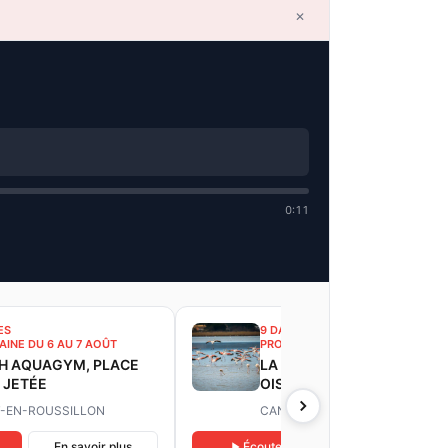
✕
0:11
ES
9 DATES
INE DU 6 AU 7 AOÛT
PROCHAINE DU 6 AU 7 AOÛT
H AQUAGYM, PLACE
LA DÉCOUVERTE DES
 JETÉE
OISEAUX DU DOMAINE DE
L’ESPARROU
-EN-ROUSSILLON
CANET-EN-ROUSSILLON
En savoir plus
Écouter
En savoir plus