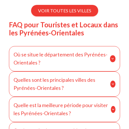
VOIR TOUTES LES VILLES
FAQ pour Touristes et Locaux dans
les Pyrénées-Orientales
Où se situe le département des Pyrénées-
Orientales ?
Les Pyrénées-Orientales se situent dans le sud de
Quelles sont les principales villes des
la France, en région Occitanie, à la frontière avec
Pyrénées-Orientales ?
l’Espagne et la Méditerranée.
Les principales villes sont Perpignan, Argelès-sur-
Quelle est la meilleure période pour visiter
Mer et Canet-en-Roussillon.
les Pyrénées-Orientales ?
Le printemps et l’été sont idéals pour profiter des