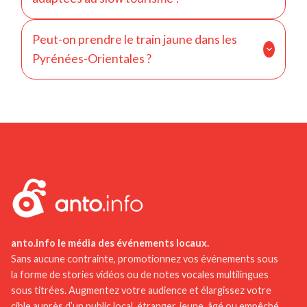
méditerranéens.
Oui, grâce à ses villages, ses vignobles, ses plages
Peut-on prendre le train jaune dans les
et ses montagnes, le département est idéal pour un
Pyrénées-Orientales ?
tourisme lent et immersif.
Oui, le train jaune traverse les montagnes
catalanes et offre une expérience panoramique
exceptionnelle.
anto.info le média des événements locaux.
Sans aucune contrainte, promotionnez vos événements sous
la forme de stories vidéos ou de notes vocales multilingues
sous titrées. Augmentez votre audience et élargissez votre
cible auprès d’un public local, étranger, jeune, âgé ou empêché.