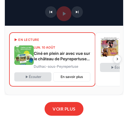
64 D
▶ EN LECTURE
PROC
LUN. 10 AOÛT
CIN
Ciné en plein air avec vue sur
AUTE
le château de Peyrepertuse
illuminé
Duilhac-sous-Peyrepertuse
Écouter
Écouter
En savoir plus
VOIR PLUS