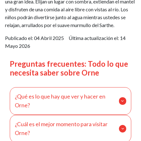
una gran idea. Elijan un lugar con sombra, extiendan el mantel
y disfruten de una comida al aire libre con vistas al río. Los
niños podrán divertirse junto al agua mientras ustedes se
relajan, arrullados por el suave murmullo del Sarthe.
Publicado el:
04 Abril 2025
Última actualización el:
14
Mayo 2026
Preguntas frecuentes: Todo lo que
necesita saber sobre Orne
¿Qué es lo que hay que ver y hacer en
Orne?
¡La región de Orne está llena de tesoros por
¿Cuál es el mejor momento para visitar
descubrir! Para los amantes de la historia, el
Orne?
Castillo de Carrouges y la Abadía de Lonlay son