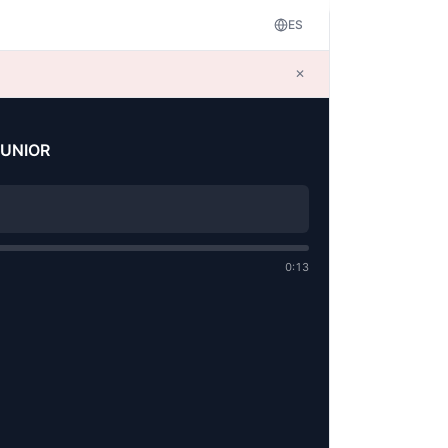
ES
✕
 JUNIOR
!
0:13