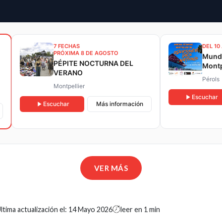
7 FECHAS
DEL 10
PRÓXIMA 8 DE AGOSTO
Mundi
PÉPITE NOCTURNA DEL
Montp
VERANO
las N
Pérols
Montpellier
Escuchar
Escuchar
Más información
VER MÁS
ltima actualización el:
14 Mayo 2026
leer en 1 min