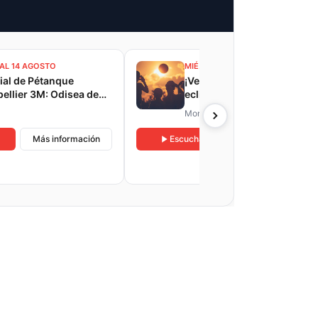
 AL 14 AGOSTO
MIÉ. 12 DE AGOSTO
al de Pétanque
¡Vengan a observar el
ellier 3M: Odisea de
eclipse y las estrellas
aciones
fugaces en el parque
Montpellier
Malbosc!
Más información
Escuchar
Más información