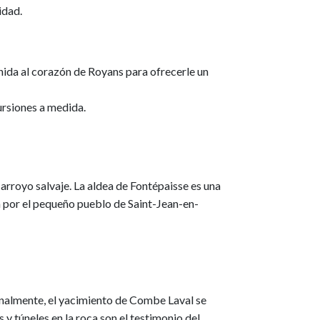
idad.
enida al corazón de Royans para ofrecerle un
ursiones a medida.
rroyo salvaje. La aldea de Fontépaisse es una
a por el pequeño pueblo de Saint-Jean-en-
ginalmente, el yacimiento de Combe Laval se
y túneles en la roca son el testimonio del