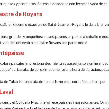
rar quesos y productos lácteos elaborados con leche de vaca de cal
uestre de Royans
posible! El centro ecuestre de Saint-Jean-en-Royans le da la bienv
para grandes y pequeños: clases, paseos en poni o a caballo o exc
ctividades del centro ecuestre Royans son para todos!
ntépaisse
xplore paisajes impresionantes mientras pasea junto a un hermoso a
s pequeños. La ruta, de aproximadamente una hora de duración, pas
a de Tabarins, una ruta de senderismo en el corazón del bosque.
Laval
oyans y el Col de la Machine, ofrece paisajes impresionantes. Ori
an-en-Royans hasta el bosque de Lente. Hoy en día, los acantilados 