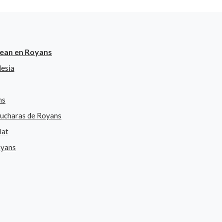
Jean en Royans
lesia
ns
 cucharas de Royans
lat
oyans