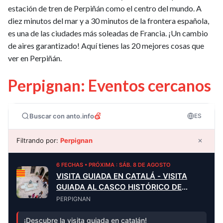
estación de tren de Perpiñán como el centro del mundo. A
diez minutos del mar y a 30 minutos de la frontera española,
es una de las ciudades más soleadas de Francia. ¡Un cambio
de aires garantizado! Aquí tienes las 20 mejores cosas que
ver en Perpiñán.
Perpignan: Eventos cercanos
Buscar con anto.info
ES
Filtrando por:
Perpignan
✕
6 FECHAS • PRÓXIMA : SÁB. 8 DE AGOSTO
VISITA GUIADA EN CATALÁ - VISITA
GUIADA AL CASCO HISTÓRICO DE
PERPIÑÁ
PERPIGNAN
¡Descubre la visita guiada en catalán!