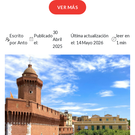
VER MÁS
30
Escrito
Publicado
Última actualización
leer en
Abril
por Anto
el:
el:
14 Mayo 2026
1 min
2025