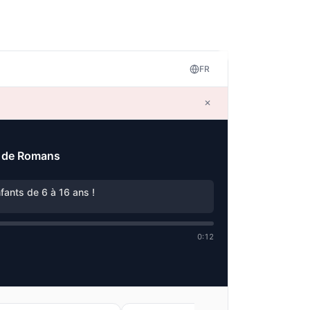
FR
✕
es de Romans
fants de 6 à 16 ans !
0:12