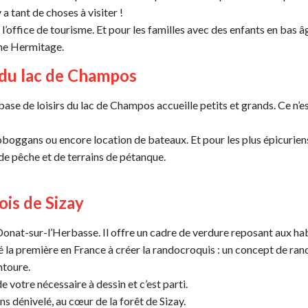
 a tant de choses à visiter !
 l’office de tourisme. Et pour les familles avec des enfants en bas 
che Hermitage.
s du lac de Champos
base de loisirs du lac de Champos accueille petits et grands. Ce n’e
toboggans ou encore location de bateaux. Et pour les plus épicurie
de pêche et de terrains de pétanque.
ois de Sizay
Donat-sur-l’Herbasse. Il offre un cadre de verdure reposant aux habi
la première en France à créer la randocroquis : un concept de ra
ntoure.
votre nécessaire à dessin et c’est parti.
s dénivelé, au cœur de la forêt de Sizay.