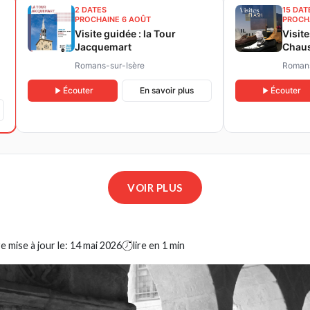
2 DATES
15 DAT
PROCHAINE 6 AOÛT
PROCH
Visite guidée : la Tour
Visit
Jacquemart
Chaus
Estiv
Romans-sur-Isère
Romans
s
Écouter
En savoir plus
Écouter
VOIR PLUS
e mise à jour le:
14 mai 2026
lire en 1 min