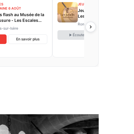
ES
JEU. 6 AOÛT
AINE 6 AOÛT
Jeudi Terrasse du 6 Août -
es flash au Musée de la
Les Escales Estivales de
sure - Les Escales
Romans
Romans-sur-Isère
ales de Romans
-sur-Isère
Écouter
En savoir plus
En savoir plus