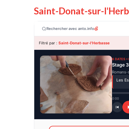
Saint-Donat-sur-l'Herb
Rechercher avec anto.info
Filtré par :
Saint-Donat-sur-l'Herbasse
6 DATES •
Stage 3
Romans-s
Les Es
0:00