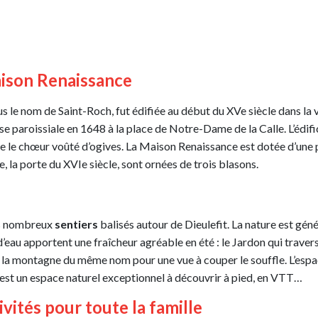
Maison Renaissance
us le nom de Saint-Roch, fut édifiée au début du XVe siècle dans la vi
lise paroissiale en 1648 à la place de Notre-Dame de la Calle. L’édif
que le chœur voûté d’ogives. La Maison Renaissance est dotée d’une p
e, la porte du XVIe siècle, sont ornées de trois blasons.
les nombreux
sentiers
balisés autour de Dieulefit. La nature est gé
eau apportent une fraîcheur agréable en été : le Jardon qui traverse D
 la montagne du même nom pour une vue à couper le souffle. L’espa
est un espace naturel exceptionnel à découvrir à pied, en VTT…
vités pour toute la famille