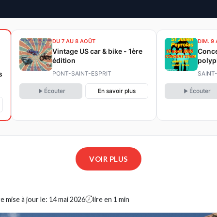
DU 7 AU 8 AOÛT
DIM. 9
Vintage US car & bike - 1ère
Conce
édition
polyp
s
PONT-SAINT-ESPRIT
SAINT
Écouter
En savoir plus
Écouter
VOIR PLUS
e mise à jour le:
14 mai 2026
lire en 1 min