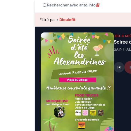
Rechercher avec anto.info
Filtré par :
Dieulefit
JEU. 6 AO
Soirée 
SAINT-A