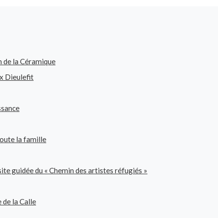
on de la Céramique
x Dieulefit
issance
oute la famille
site guidée du « Chemin des artistes réfugiés »
de la Calle