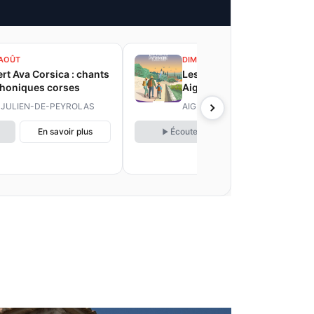
 AOÛT
DIM. 9 AOÛT
rt Ava Corsica : chants
Les visites patrimoine :
honiques corses
Aiguèze
-JULIEN-DE-PEYROLAS
AIGUEZE
En savoir plus
Écouter
En savoir plus