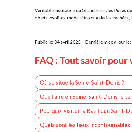
Véritable institution du Grand Paris, les Puces d
objets insolites, mode rétro et galeries cachées, 
Publié le:
04 avril 2025
Dernière mise à jour le:
FAQ : Tout savoir pour 
Où se situe la Seine-Saint-Denis ?
La Seine-Saint-Denis est un département situé 
Que faire en Seine-Saint-Denis le t
Grand Paris et bénéficie d’un accès rapide gr
La Seine-Saint-Denis propose de nombreuses ac
Pourquoi visiter la Basilique Saint-De
particulièrement les promenades le long du Can
La Basilique Saint-Denis est l’un des monumen
Stade de France ou de la Basilique Saint-Denis
Quels sont les lieux incontournables
tombeaux des rois et reines de France. Ce site