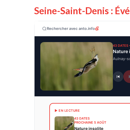
Seine-Saint-Denis : Év
Rechercher avec anto.info
43 DATES 
Nature 
Aulnay-s
▶ EN LECTURE
43 DATES
PROCHAINE 5 AOÛT
Nature insolite