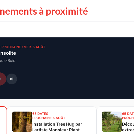
énements à proximité
• PROCHAINE : MER. 5 AOÛT
insolite
ous-Bois
65 DATES
65 DAT
PROCHAINE 5 AOÛT
PROCH
Installation Tree Hug par
Décou
l'artiste Monsieur Plant
extra