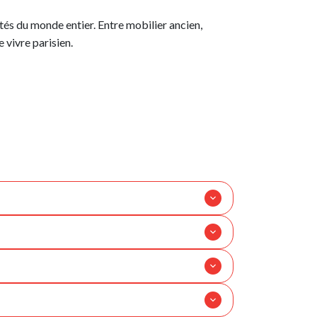
ités du monde entier. Entre mobilier ancien,
 vivre parisien.
“93”, ce territoire fait partie intégrante du
’eau. Les visiteurs apprécient
événements culturels ainsi que les visites du
drale gothique du pays, elle abrite les
e patrimoine médiéval.