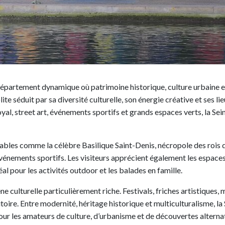
 département dynamique où patrimoine historique, culture urbaine e
te séduit par sa diversité culturelle, son énergie créative et ses l
al, street art, événements sportifs et grands espaces verts, la Se
ables comme la célèbre Basilique Saint-Denis, nécropole des rois 
événements sportifs. Les visiteurs apprécient également les espac
al pour les activités outdoor et les balades en famille.
ène culturelle particulièrement riche. Festivals, friches artistique
rritoire. Entre modernité, héritage historique et multiculturalisme,
ur les amateurs de culture, d’urbanisme et de découvertes alternat