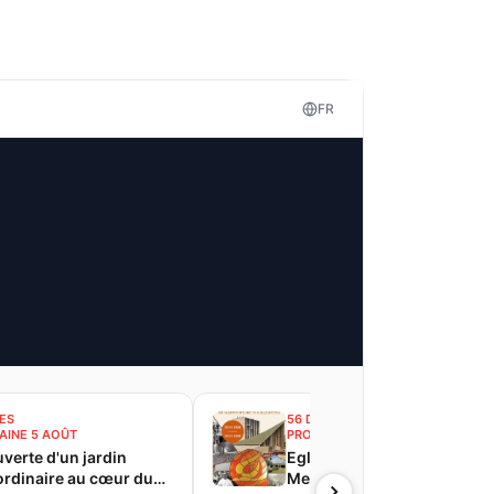
FR
ES
56 DATES
AINE 5 AOÛT
PROCHAINE 5 AOÛT
verte d'un jardin
Eglise du Saint-Esprit de
ordinaire au cœur du
Meudon-la-Forêt : De la