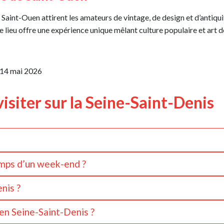
e Saint-Ouen attirent les amateurs de vintage, de design et d’antiqu
le lieu offre une expérience unique mêlant culture populaire et art de
14 mai 2026
visiter sur la Seine-Saint-Denis
au nord-est de Paris, en région Île-de-France. Souvent surnommé le 
emps d’un week-end ?
âce au métro, au RER, au tramway et aux grands axes franciliens.
tivités mêlant patrimoine, culture urbaine et balades au bord de l
nis ?
al de l'Ourcq, les marchés populaires, les parcours street art, les 
ts historiques les plus importants de France. Première grande cathé
.
 en Seine-Saint-Denis ?
 emblématique attire les passionnés d’histoire, d’architecture et d