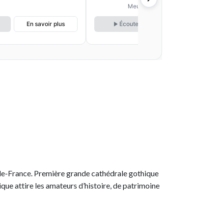
de Vincennes
première pierre à
Meudon
aujourd'hui
En savoir plus
Écouter
En savoir plus
e-de-France. Première grande cathédrale gothique
que attire les amateurs d’histoire, de patrimoine