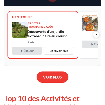
56 D
▶ EN LECTURE
PROC
65 DATES
Egli
PROCHAINE 9 AOÛT
Meud
Découverte d'un jardin
prem
extraordinaire au cœur du
Meu
aujo
bois de Vincennes
Paris
Écouter
Écouter
En savoir plus
VOIR PLUS
Top 10 des Activités et