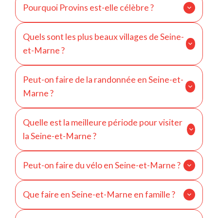
Pourquoi Provins est-elle célèbre ?
grandes résidences royales françaises. Il est classé
au patrimoine mondial de l’UNESCO.
Provins est connue pour sa cité médiévale
Quels sont les plus beaux villages de Seine-
remarquablement conservée et ses spectacles
et-Marne ?
historiques classés au patrimoine mondial de
l’UNESCO.
Barbizon, Moret-sur-Loing, Crécy-la-Chapelle et
Peut-on faire de la randonnée en Seine-et-
Samois-sur-Seine figurent parmi les villages les
Marne ?
plus appréciés du département.
Oui, le département offre de nombreux sentiers
Quelle est la meilleure période pour visiter
dans la forêt de Fontainebleau, le Gâtinais et les
la Seine-et-Marne ?
vallées de Seine et du Loing.
Le printemps et l’automne sont particulièrement
Peut-on faire du vélo en Seine-et-Marne ?
agréables pour profiter des forêts, des jardins et
des visites culturelles.
Oui, plusieurs itinéraires cyclables traversent le
Que faire en Seine-et-Marne en famille ?
département, notamment le long des canaux et des
rivières.
Disneyland Paris, les châteaux, les bases de loisirs