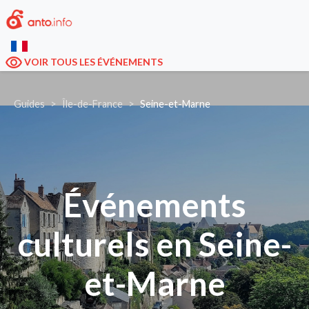
VOIR TOUS LES ÉVÉNEMENTS
Guides
Île-de-France
Seine-et-Marne
Événements
culturels en Seine-
et-Marne