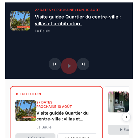
27 DATES • PROCHAINE : LUN. 10 AOÛT
Visite guidée Quartier du centre-ville :
villas et architecture
La Baule
31 D
▶ EN LECTURE
PROC
27 DATES
Mati
PROCHAINE 10 AOÛT
déj
Visite guidée Quartier du
centre-ville : villas et
La B
architecture
La Baule
Écouter