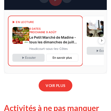
7 DA
▶ EN LECTURE
PROC
8 DATES
LES
PROCHAINE 9 AOÛT
Vene
Le Petit Marché de Madine -
les 
tous les dimanches de juillet
Reim
dépo
et août 2026
Heudicourt-sous-les-Côtes
Écouter
Écouter
En savoir plus
VOIR PLUS
Activités à ne pas manquer