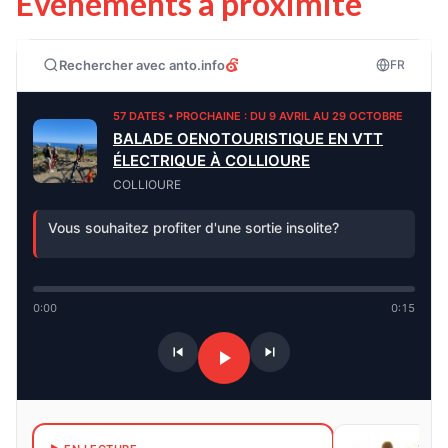
Événements à proximité
Rechercher avec anto.info
FR
57 DATES • PROCHAINE : DU 9 AVRIL AU 29 OCTOBRE
BALADE OENOTOURISTIQUE EN VTT
ÉLECTRIQUE À COLLIOURE
COLLIOURE
Vous souhaitez profiter d'une sortie insolite?
0:00
0:15
14 D