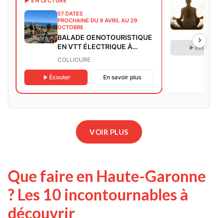
▶ EN LECTURE
PROC
57 DATES
Sum
PROCHAINE DU 9 AVRIL AU 29
OCTOBRE
Le V
BALADE OENOTOURISTIQUE
EN VTT ÉLECTRIQUE À
Écouter
COLLIOURE
COLLIOURE
Écouter
En savoir plus
VOIR PLUS
Que faire en Haute-Garonne
? Les 10 incontournables à
découvrir