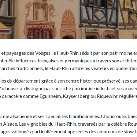
és et paysages des Vosges, le Haut-Rhin séduit par son patrimoine 
nt mêle influences françaises et germaniques à travers son architec
rchés traditionnels, le Haut-Rhin attire les visiteurs en quête d’au
les du département grâce à son centre historique préservé, ses can
 Mulhouse se distingue par son riche patrimoine industriel, ses mus
 caractère comme Eguisheim, Kaysersberg ou Riquewihr, régulièrem
mie alsacienne et ses spécialités traditionnelles. Choucroute, bae
en Alsace. Les vignobles du Haut-Rhin, traversés par la célèbre Ro
ysages vallonnés particulièrement appréciés des amateurs de slow 