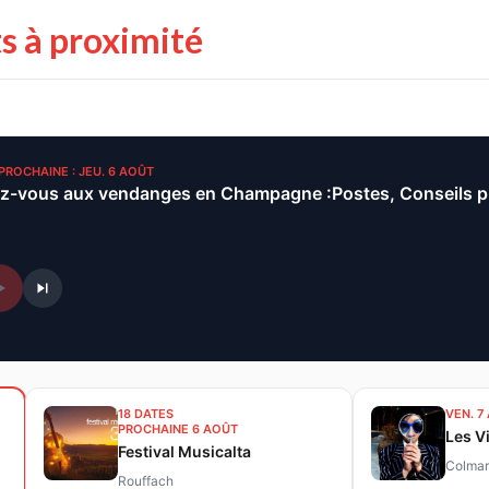
s à proximité
 PROCHAINE : JEU. 6 AOÛT
18 DATES
VEN. 7
PROCHAINE 6 AOÛT
Les V
Festival Musicalta
Colmar
Rouffach