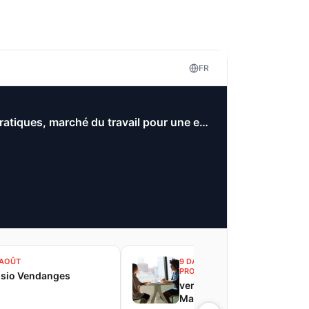
FR
Préparez-vous aux vendanges en Champagne :Postes, Conseils pratiques, marché du travail pour une expérience réussie!
 AOÛT
9 DATES
PROCHAINE 11 AOÛT
isio Vendanges
vendanges en Champagne 
Marché du Travail, Postes,