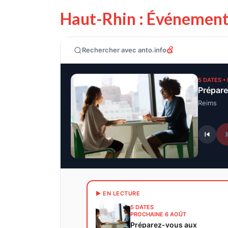
Haut-Rhin : Événement
Rechercher avec anto.info
5 DATES •
Reims
▶ EN LECTURE
5 DATES
PROCHAINE 6 AOÛT
Préparez-vous aux