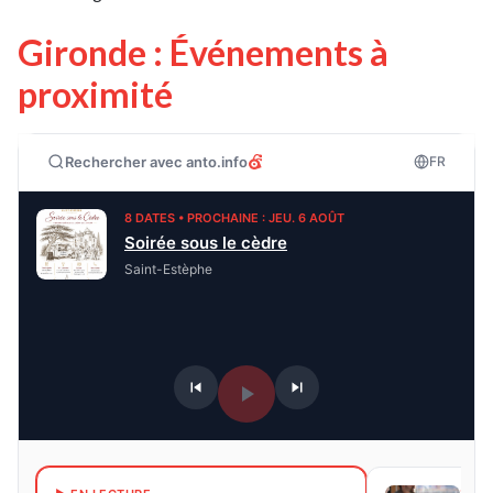
Gironde : Événements à
proximité
Rechercher avec anto.info
FR
8 DATES • PROCHAINE : JEU. 6 AOÛT
Soirée sous le cèdre
Saint-Estèphe
2 DA