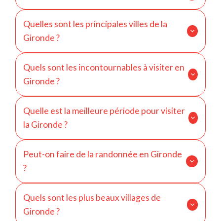
La Gironde se situe dans le sud-ouest de la France,
Quelles sont les principales villes de la
en région Nouvelle-Aquitaine, le long de l’océan
Gironde ?
Atlantique.
Bordeaux, Arcachon et Libourne sont les
Quels sont les incontournables à visiter en
principales villes du département.
Gironde ?
Bordeaux, la Cité du Vin, la Dune du Pilat, le bassin
Quelle est la meilleure période pour visiter
d’Arcachon et Saint-Émilion font partie des sites
la Gironde ?
incontournables.
Le printemps et l’été sont idéals pour profiter du
Peut-on faire de la randonnée en Gironde
littoral, des plages et des vignobles.
?
Oui, notamment dans les dunes, les forêts
Quels sont les plus beaux villages de
landaises et autour du bassin d’Arcachon.
Gironde ?