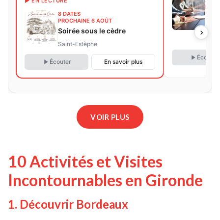
▶ EN LECTURE
PROC
8 DATES
Méti
PROCHAINE 6 AOÛT
bpj
Soirée sous le cèdre
Bord
Saint-Estèphe
Écouter
Écouter
En savoir plus
VOIR PLUS
10 Activités et Visites
Incontournables en Gironde
1. Découvrir Bordeaux