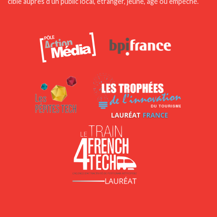
cible auprès d’un public local, étranger, jeune, âgé ou empêché.