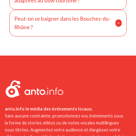
adaptées au slow tourisme ?
son littoral méditerranéen.
Oui, grâce à la Camargue, aux villages des Alpilles
Peut-on se baigner dans les Bouches-du-
et aux espaces naturels préservés.
Rhône ?
Oui, notamment sur la Côte Bleue, dans les
calanques de Marseille et autour de Cassis.
anto.info le média des événements locaux.
Sans aucune contrainte, promotionnez vos événements sous
la forme de stories vidéos ou de notes vocales multilingues
sous titrées. Augmentez votre audience et élargissez votre