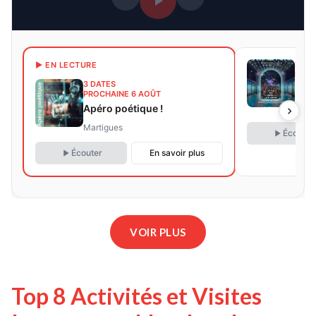
21 D
▶ EN LECTURE
PROC
3 DATES
L'ÎL
PROCHAINE 6 AOÛT
Apéro poétique !
Mart
Martigues
Écouter
Écouter
En savoir plus
VOIR PLUS
Top 8 Activités et Visites