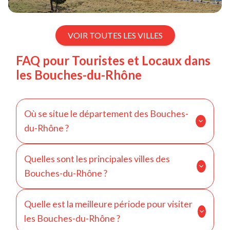
VOIR TOUTES LES VILLES
FAQ pour Touristes et Locaux dans
les Bouches-du-Rhône
Où se situe le département des Bouches-
du-Rhône ?
Les Bouches-du-Rhône se situent dans le sud de la
Quelles sont les principales villes des
France, en région Provence-Alpes-Côte d’Azur, au
Bouches-du-Rhône ?
bord de la Méditerranée.
Les principales villes sont Marseille, Aix-en-
Quelle est la meilleure période pour visiter
Provence et Arles.
les Bouches-du-Rhône ?