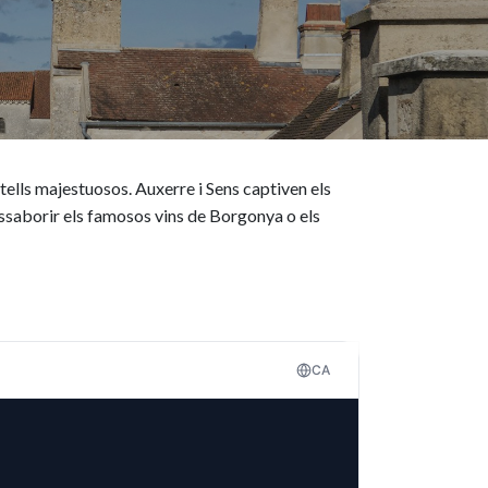
stells majestuosos. Auxerre i Sens captiven els
'assaborir els famosos vins de Borgonya o els
CA