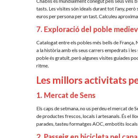
Chablis és mundialment conegut pels seus vins bl
tasts. Les visites són ideals durant tot l'any, per
euros per persona per un tast. Calculeu aproximad
7. Exploració del poble medie
Catalogat entre els pobles més bells de França, 
a la història amb els seus carrers empedrats i le
poble és gratuït, però algunes visites guiades po
ritme.
Les millors activitats 
1. Mercat de Sens
Els caps de setmana, no us perdeu el mercat de Sen
de productes frescos, locals i artesanals. És el l
parades, tasteu formatges AOC, embotits locals 
2. Passeig en bicicleta pel can