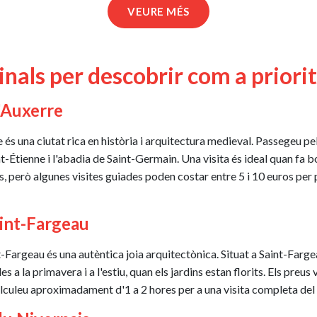
VEURE MÉS
inals per descobrir com a priori
d'Auxerre
és una ciutat rica en història i arquitectura medieval. Passegeu p
Étienne i l'abadia de Saint-Germain. Una visita és ideal quan fa 
ïts, però algunes visites guiades poden costar entre 5 i 10 euros p
aint-Fargeau
t-Fargeau és una autèntica joia arquitectònica. Situat a Saint-Fargea
a la primavera i a l'estiu, quan els jardins estan florits. Els preus 
lculeu aproximadament d'1 a 2 hores per a una visita completa del ca