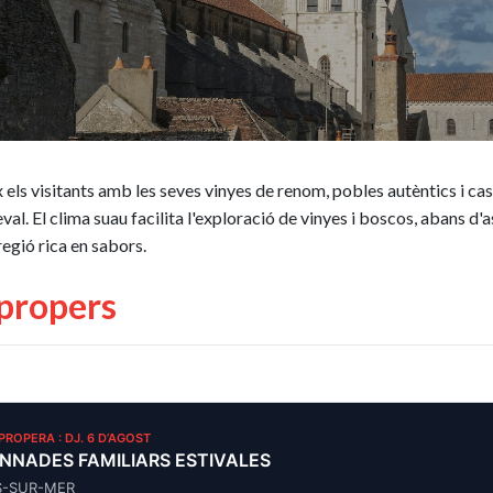
 els visitants amb les seves vinyes de renom, pobles autèntics i ca
al. El clima suau facilita l'exploració de vinyes i boscos, abans d
egió rica en sabors.
propers
 PROPERA : DJ. 6 D’AGOST
NNADES FAMILIARS ESTIVALES
S-SUR-MER