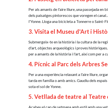
Per als amants de l'aire lliure, una passejada en 
dels paisatges pintorescos que voregen el canal. 
l'Yonne. Lloga una bicicleta a Tonnerre o Saint-F
3. Visita el Museu d'Art i Hist
Submergeix-te en la història i la cultura de la re
d'art, objectes arqueològics i proves històriques
per a amants de la història i l'art, així com per a 
4. Pícnic al Parc dels Arbres S
Per a una experiència relaxant a l'aire lliure, or
tarda en família o amb amics. Gaudiu dels espais v
sota el sol de Yonne.
5. Vetllada de teatre al Teatre
Acabeu el cap de setmana amb estil amb una vetll