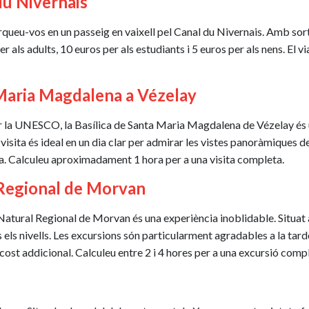
 du Nivernais
arqueu-vos en un passeig en vaixell pel Canal du Nivernais. Amb sort
r als adults, 10 euros per als estudiants i 5 euros per als nens. El vi
a Maria Magdalena a Vézelay
la UNESCO, la Basílica de Santa Maria Magdalena de Vézelay és un
visita és ideal en un dia clar per admirar les vistes panoràmiques d
na. Calculeu aproximadament 1 hora per a una visita completa.
 Regional de Morvan
 Natural Regional de Morvan és una experiència inoblidable. Situat
ls nivells. Les excursions són particularment agradables a la tardor
 cost addicional. Calculeu entre 2 i 4 hores per a una excursió comp