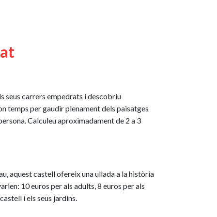
tat
els seus carrers empedrats i descobriu
bon temps per gaudir plenament dels paisatges
er persona. Calculeu aproximadament de 2 a 3
u, aquest castell ofereix una ullada a la història
varien: 10 euros per als adults, 8 euros per als
stell i els seus jardins.