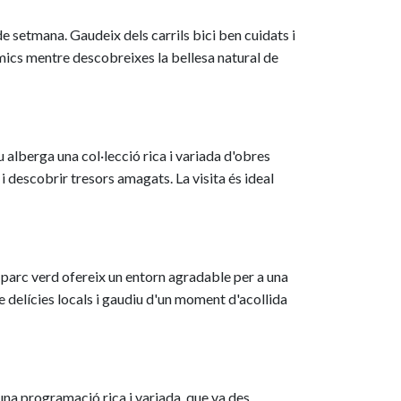
de setmana. Gaudeix dels carrils bici ben cuidats i
amics mentre descobreixes la bellesa natural de
u alberga una col·lecció rica i variada d'obres
i descobrir tresors amagats. La visita és ideal
t parc verd ofereix un entorn agradable per a una
de delícies locals i gaudiu d'un moment d'acollida
una programació rica i variada, que va des