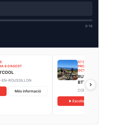
0:16
S
57 DATAS
A 6 D’AGOST
PROPERA DEL 9 ABRIL AL 29
OCTUBRE
I'COOL
RUTA OENOTURÍSTICA EN
-EN-ROUSSILLON
BTT ELÈCTRICA A
COLLIOURE
COLLIOURE
Més informació
Escoltar
Més informació