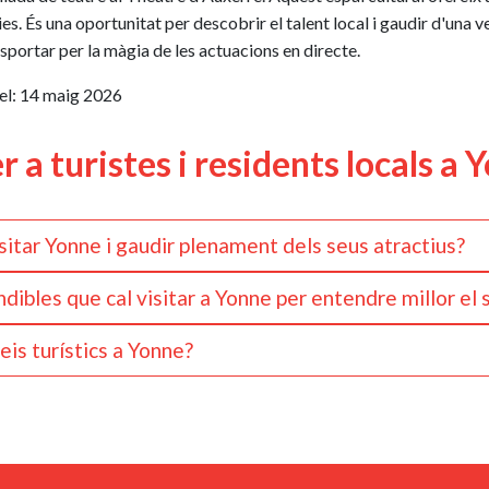
. És una oportunitat per descobrir el talent local i gaudir d'una ve
portar per la màgia de les actuacions en directe.
el:
14 maig 2026
 a turistes i residents locals a 
sitar Yonne i gaudir plenament dels seus atractius?
durant tot l'any, però certes èpoques ofereixen experiències partic
ndibles que cal visitar a Yonne per entendre millor el
erds, les activitats a l'aire lliure i les festes locals. La tardor és 
 fascinants que donen testimoni del seu ric passat. Entre les visite
 ambient més tranquil i activitats d'interior com ara visites a muse
eis turístics a Yonne?
uxerre, la basílica de Sainte-Marie-Madeleine a Vézelay, Patrimoni
rències!
rar l'experiència turística a Yonne. No dubteu a compartir les vos
visió captivadora de la història medieval i l'arquitectura local. P
 de plataformes de comentaris en línia. També podeu participar en 
xen aquests llocs.
ompartir les vostres experiències i suggerir idees de millora, contr
s visitants.