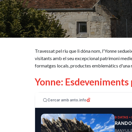
Travessat pel riu que li dóna nom, l'Yonne sedueix
visitants amb el seu excepcional patrimoni mediev
formatges locals, productes emblemàtics d'una r
Yonne: Esdeveniments 
Cercar amb anto.info
9 DATAS •
RANDO
BANYUL