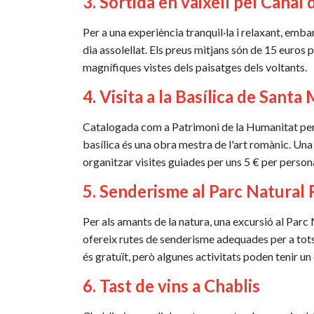
3. Sortida en vaixell pel Canal
Per a una experiència tranquil·la i relaxant, emb
dia assolellat. Els preus mitjans són de 15 euros pe
magnífiques vistes dels paisatges dels voltants.
4. Visita a la Basílica de Sant
Catalogada com a Patrimoni de la Humanitat per 
basílica és una obra mestra de l'art romànic. Una 
organitzar visites guiades per uns 5 € per perso
5. Senderisme al Parc Natural
Per als amants de la natura, una excursió al Parc
ofereix rutes de senderisme adequades per a tots e
és gratuït, però algunes activitats poden tenir un
6. Tast de vins a Chablis