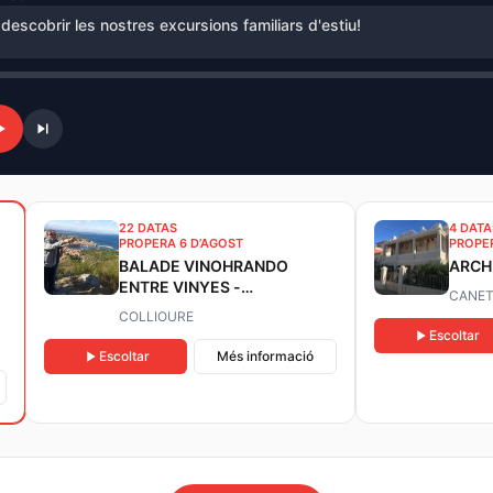
 descobrir les nostres excursions familiars d'estiu!
22 DATAS
4 DATA
PROPERA 6 D’AGOST
PROPER
BALADE VINOHRANDO
ARCH
ENTRE VINYES -
CANET
OENOTURISME!
COLLIOURE
Escoltar
Escoltar
Més informació