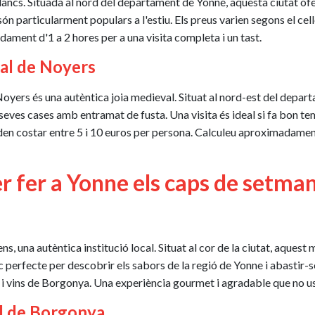
ancs. Situada al nord del departament de Yonne, aquesta ciutat of
ò són particularment populars a l'estiu. Els preus varien segons el ce
ament d'1 a 2 hores per a una visita completa i un tast.
val de Noyers
Noyers és una autèntica joia medieval. Situat al nord-est del depar
s seves cases amb entramat de fusta. Una visita és ideal si fa bon t
den costar entre 5 i 10 euros per persona. Calculeu aproximadament
per fer a Yonne els caps de setma
s, una autèntica institució local. Situat al cor de la ciutat, aquest 
loc perfecte per descobrir els sabors de la regió de Yonne i abastir-
i vins de Borgonya. Una experiència gourmet i agradable que no u
al de Borgonya