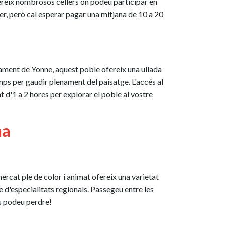
ereix nombrosos cellers on podeu participar en
ller, però cal esperar pagar una mitjana de 10 a 20
tament de Yonne, aquest poble ofereix una ullada
emps per gaudir plenament del paisatge. L'accés al
 d'1 a 2 hores per explorar el poble al vostre
na
mercat ple de color i animat ofereix una varietat
se d'especialitats regionals. Passegeu entre les
s podeu perdre!