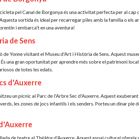
bicicleta pel Canal de Borgonya és una activitat perfecta per al cap 
Aquesta sortida és ideal per recarregar piles amb la família o els 
lorentin i embarca't en una aventura!
òria de Sens
gió de Yonne visitant el Museu d'Art i Història de Sens. Aquest muse
. És una gran oportunitat per aprendre més sobre el patrimoni local 
curiosos de totes les edats.
ecs d'Auxerre
ganitzeu un pícnic al Parc de l'Arbre Sec d'Auxerre. Aquest exuberan
erds, les zones de jocs infantils i els senders. Porteu un dinar ple 
 d'Auxerre
ada de teatre al Théâtre d'Auxerre. Aquest espai cultural ofereix 