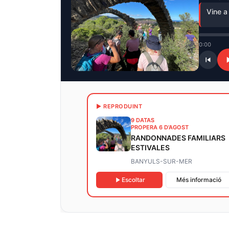
Vine a
0:00
▶ REPRODUINT
9 DATAS
PROPERA 6 D’AGOST
RANDONNADES FAMILIARS
ESTIVALES
BANYULS-SUR-MER
Escoltar
Més informació