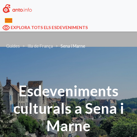
EXPLORA TOTS ELS ESDEVENIMENTS
Guides
Illa de França
Sena i Marne
Esdeveniments
culturals a Sena i
Marne