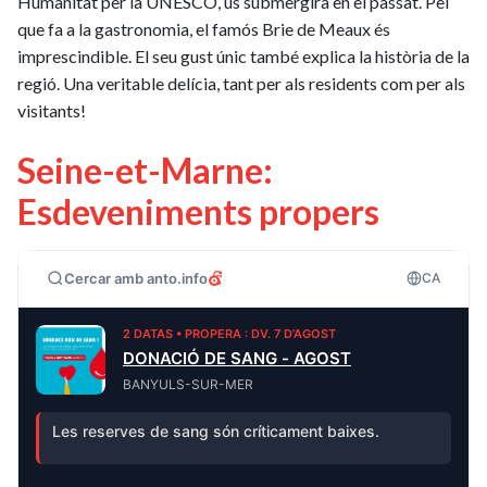
Humanitat per la UNESCO, us submergirà en el passat. Pel
que fa a la gastronomia, el famós Brie de Meaux és
imprescindible. El seu gust únic també explica la història de la
regió. Una veritable delícia, tant per als residents com per als
visitants!
Seine-et-Marne:
Esdeveniments propers
Cercar amb anto.info
CA
2 DATAS • PROPERA : DV. 7 D’AGOST
DONACIÓ DE SANG - AGOST
BANYULS-SUR-MER
Les reserves de sang són críticament baixes.