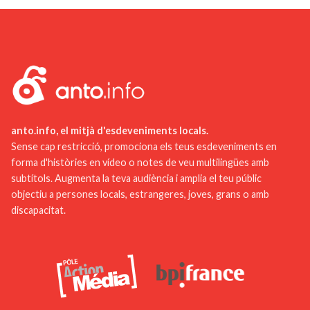
suggeriments. Per exemple, afegir visites guiades
Finalment, el Museu de Belles Arts de Rouen és
en diversos idiomes permetria acollir millor els
una excursió cultural enriquidora per a tota la
visitants internacionals. A més, els tallers
família.
interactius i els esdeveniments especials podrien
fer que les visites fossin més dinàmiques i
atractives per a les famílies. Finalment, la
integració de tecnologies modernes, com ara
aplicacions de realitat augmentada, podria oferir
anto.info, el mitjà d'esdeveniments locals.
una experiència més immersiva i educativa.
Sense cap restricció, promociona els teus esdeveniments en
forma d'històries en vídeo o notes de veu multilingües amb
subtítols. Augmenta la teva audiència i amplia el teu públic
objectiu a persones locals, estrangeres, joves, grans o amb
discapacitat.