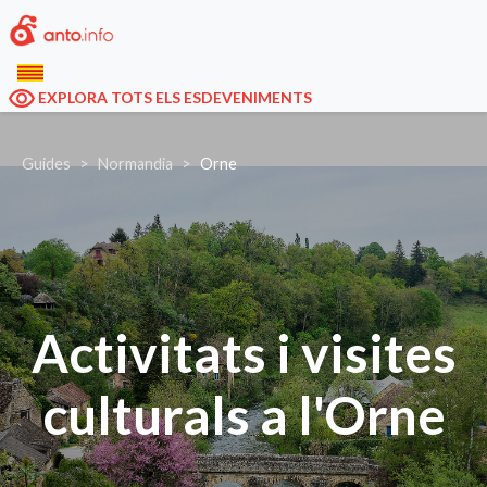
EXPLORA TOTS ELS ESDEVENIMENTS
Guides
Normandia
Orne
Activitats i visites
culturals a l'Orne