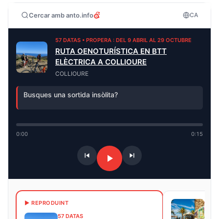
Cercar amb anto.info
CA
57 DATAS • PROPERA : DEL 9 ABRIL AL 29 OCTUBRE
RUTA OENOTURÍSTICA EN BTT
ELÈCTRICA A COLLIOURE
COLLIOURE
Busques una sortida insòlita?
0:00
0:15
60 D
▶ REPRODUINT
PROP
57 DATAS