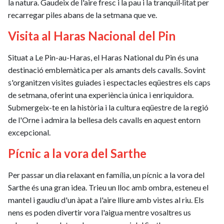
la natura. Gaudeix de l'aire fresc i la pau i la tranquil·litat per
recarregar piles abans de la setmana que ve.
Visita al Haras Nacional del Pin
Situat a Le Pin-au-Haras, el Haras National du Pin és una
destinació emblemàtica per als amants dels cavalls. Sovint
s'organitzen visites guiades i espectacles eqüestres els caps
de setmana, oferint una experiència única i enriquidora.
Submergeix-te en la història i la cultura eqüestre de la regió
de l'Orne i admira la bellesa dels cavalls en aquest entorn
excepcional.
Pícnic a la vora del Sarthe
Per passar un dia relaxant en família, un pícnic a la vora del
Sarthe és una gran idea. Trieu un lloc amb ombra, esteneu el
mantel i gaudiu d'un àpat a l'aire lliure amb vistes al riu. Els
nens es poden divertir vora l'aigua mentre vosaltres us