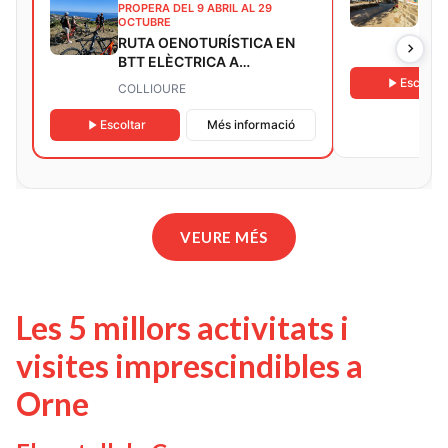
VIS
PROPERA DEL 9 ABRIL AL 29
FAU
OCTUBRE
RUTA OENOTURÍSTICA EN
COL
BTT ELÈCTRICA A
COLLIOURE
Escoltar
COLLIOURE
Escoltar
Més informació
VEURE MÉS
Les 5 millors activitats i
visites imprescindibles a
Orne