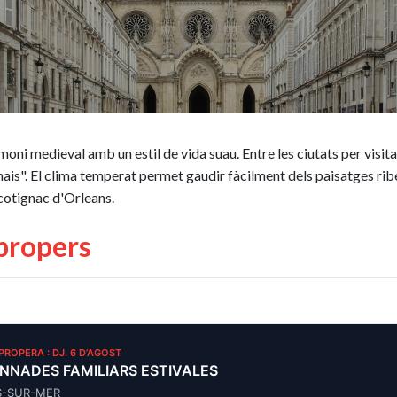
moni medieval amb un estil de vida suau. Entre les ciutats per visitar
s". El clima temperat permet gaudir fàcilment dels paisatges ribere
 cotignac d'Orleans.
propers
 PROPERA : DJ. 6 D’AGOST
NNADES FAMILIARS ESTIVALES
S-SUR-MER