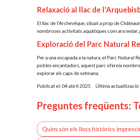
Relaxació al llac de l'Arquebis
El llac de l'Archevêque, situat a prop de Châteaun
nombroses activitats aquàtiques com ara nedar, pe
Exploració del Parc Natural Re
Per a una escapada a la natura, el Parc Natural R
pobles encantadors, aquest parc ofereix nombrose
explorar els caps de setmana.
Publicat el:
04 abril 2025
Última actualització 
Preguntes freqüents: To
Quins són els llocs històrics imprescin