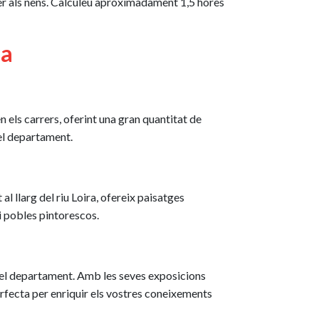
t per als nens. Calculeu aproximadament 1,5 hores
na
 els carrers, oferint una gran quantitat de
del departament.
al llarg del riu Loira, ofereix paisatges
 i pobles pintorescos.
 del departament. Amb les seves exposicions
perfecta per enriquir els vostres coneixements