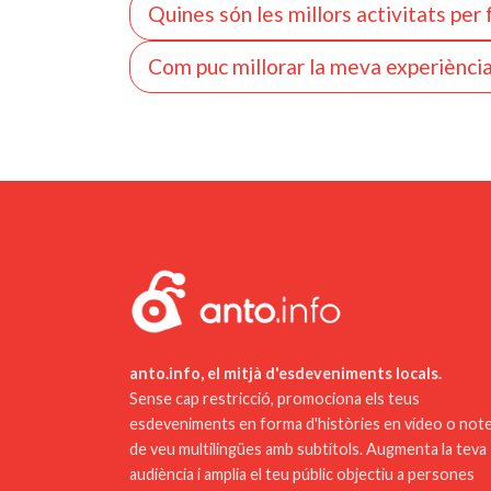
El Loira Atlàntic està ple de tresors històrics 
Quines són les millors activitats per f
imprescindible. Aquest castell medieval oferei
El Loira Atlàntic ofereix una multitud d'activi
també és una visita obligada, amb les seves mu
Com puc millorar la meva experiència 
amb les seves màquines gegants i el seu món ste
única d'inspiració italiana.
Hi ha diversos consells que us poden ajudar a m
nombroses activitats aquàtiques. Finalment, u
consultant els llocs web oficials de les atracci
família.
desplaçar-vos fàcilment i de manera ecològica.
aspectes menys coneguts però igualment inter
anto.info, el mitjà d'esdeveniments locals.
Sense cap restricció, promociona els teus
esdeveniments en forma d'històries en vídeo o not
de veu multilingües amb subtítols. Augmenta la teva
audiència i amplia el teu públic objectiu a persones