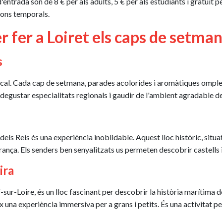
 d'entrada són de 8 € per als adults, 5 € per als estudiants i gratuï
cions temporals.
er fer a Loiret els caps de setma
s
ocal. Cada cap de setmana, parades acolorides i aromàtiques omplen
er degustar especialitats regionals i gaudir de l'ambient agradable 
dels Reis és una experiència inoblidable. Aquest lloc històric, situat 
 França. Els senders ben senyalitzats us permeten descobrir castells
ira
-sur-Loire, és un lloc fascinant per descobrir la història marítima
ix una experiència immersiva per a grans i petits. És una activitat 