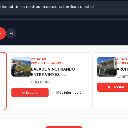
 descobrir les nostres excursions familiars d'estiu!
22 DATAS
4 DATA
PROPERA 6 D’AGOST
PROPER
BALADE VINOHRANDO
ARCH
ENTRE VINYES -
CANET
OENOTURISME!
COLLIOURE
Escoltar
Escoltar
Més informació