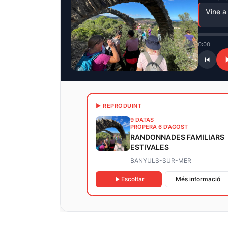
Vine a
0:00
▶ REPRODUINT
9 DATAS
PROPERA 6 D’AGOST
RANDONNADES FAMILIARS
ESTIVALES
BANYULS-SUR-MER
Escoltar
Més informació