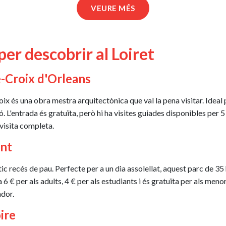
VEURE MÉS
per descobrir al Loiret
e-Croix d'Orleans
oix és una obra mestra arquitectònica que val la pena visitar. Ideal
ió. L'entrada és gratuïta, però hi ha visites guiades disponibles per 5
visita completa.
ont
tic recés de pau. Perfecte per a un dia assolellat, aquest parc de 3
 6 € per als adults, 4 € per als estudiants i és gratuïta per als m
ador.
oire