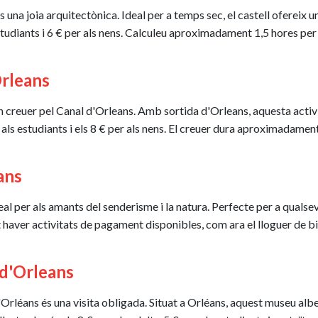
s una joia arquitectònica. Ideal per a temps sec, el castell ofereix u
studiants i 6 € per als nens. Calculeu aproximadament 1,5 hores per a
Orleans
 creuer pel Canal d'Orleans. Amb sortida d'Orleans, aquesta activi
per als estudiants i els 8 € per als nens. El creuer dura aproximadam
ans
ideal per als amants del senderisme i la natura. Perfecte per a quals
t haver activitats de pagament disponibles, com ara el lloguer de bi
 d'Orleans
d'Orléans és una visita obligada. Situat a Orléans, aquest museu alb