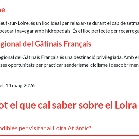
be
euf-sur-Loire, és un lloc ideal per relaxar-se durant el cap de setm
scar i navegar amb hidropedals. És el lloc perfecte per recarregar
gional del Gâtinais Français
egional del Gâtinais Français és una destinació privilegiada. Amb e
s oportunitats per practicar senderisme, ciclisme i descobriments
el:
14 maig 2026
t el que cal saber sobre el Loira
dibles per visitar al Loira Atlàntic?