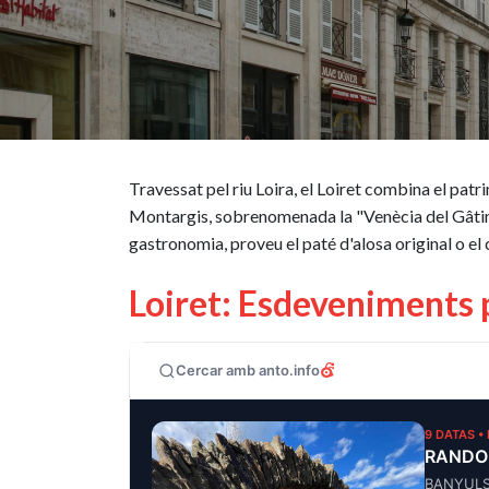
Travessat pel riu Loira, el Loiret combina el patri
Montargis, sobrenomenada la "Venècia del Gâtinai
gastronomia, proveu el paté d'alosa original o el
Loiret: Esdeveniments 
Cercar amb anto.info
9 DATAS •
RANDO
BANYUL