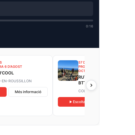
0:16
S
57 DATAS
A 6 D’AGOST
PROPERA DEL 9 ABRIL AL 29
OCTUBRE
I'COOL
RUTA OENOTURÍSTICA EN
-EN-ROUSSILLON
BTT ELÈCTRICA A
COLLIOURE
COLLIOURE
Més informació
Escoltar
Més informació