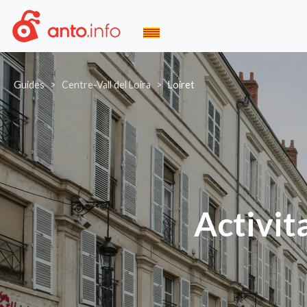
Guides
Centre-Vall del Loira
Loiret
Activita