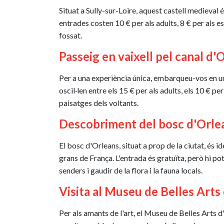
Situat a Sully-sur-Loire, aquest castell medieval é
entrades costen 10 € per als adults, 8 € per als e
fossat.
Passeig en vaixell pel canal d'
Per a una experiència única, embarqueu-vos en un
oscil·len entre els 15 € per als adults, els 10 € 
paisatges dels voltants.
Descobriment del bosc d'Orle
El bosc d'Orleans, situat a prop de la ciutat, és 
grans de França. L'entrada és gratuïta, però hi po
senders i gaudir de la flora i la fauna locals.
Visita al Museu de Belles Arts
Per als amants de l'art, el Museu de Belles Arts 