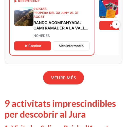
DEL 
▶ REPRODUINT
EXP
9 DATAS
PROPERA DEL 30 JUNY AL 31
MOS
AGOST
RANDO ACOMPANYADA:
Escoltar
CAMÍ RAMADER A LA VALLE
DE NOHEDES
NOHEDES
Escoltar
Més informació
VEURE MÉS
9 activitats imprescindibles
per descobrir al Jura