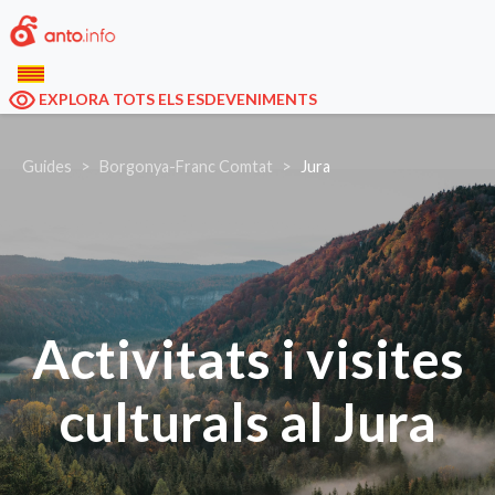
EXPLORA TOTS ELS ESDEVENIMENTS
Guides
Borgonya-Franc Comtat
Jura
Activitats i visites
culturals al Jura