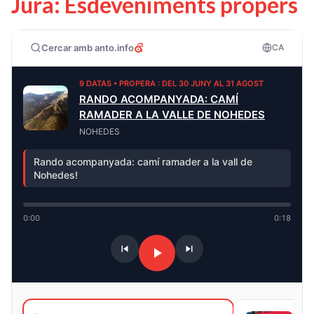
Jura: Esdeveniments propers
Cercar amb anto.info
CA
9 DATAS • PROPERA : DEL 30 JUNY AL 31 AGOST
RANDO ACOMPANYADA: CAMÍ
RAMADER A LA VALLE DE NOHEDES
NOHEDES
Rando acompanyada: camí ramader a la vall de
Nohedes!
0:00
0:18