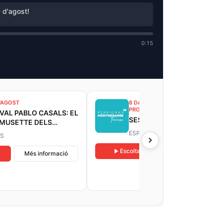
0 d'agost!
0:15
D’AGOST
8 DATAS
PROPERA 8 D’AGOST
VAL PABLO CASALS: EL
SESSIÓ JOCS VIDEO
 MUSETTE DELS
CTES
ESPIRA-DE-L'AGLY
S
Escoltar
Més informació
Més informació