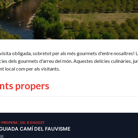
a visita obligada, sobretot per als més gourmets d'entre nosaltres!
lícies dels gourmets d'arreu del món. Aquestes delícies culinàries, j
t local com per als visitants.
nts propers
• PROPERA : DS. 8 D’AGOST
 GUIADA CAMÍ DEL FAUVISME
RE