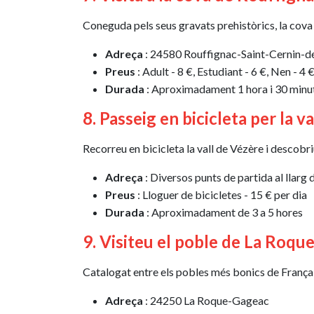
Coneguda pels seus gravats prehistòrics, la cova 
Adreça
: 24580 Rouffignac-Saint-Cernin-d
Preus
: Adult - 8 €, Estudiant - 6 €, Nen - 4 
Durada
: Aproximadament 1 hora i 30 minu
8. Passeig en bicicleta per la v
Recorreu en bicicleta la vall de Vézère i descobriu
Adreça
: Diversos punts de partida al llarg 
Preus
: Lloguer de bicicletes - 15 € per dia
Durada
: Aproximadament de 3 a 5 hores
9. Visiteu el poble de La Roq
Catalogat entre els pobles més bonics de França,
Adreça
: 24250 La Roque-Gageac