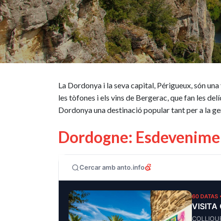
La Dordonya i la seva capital, Périgueux, són un
les tòfones i els vins de Bergerac, que fan les de
Dordonya una destinació popular tant per a la gen
Dordogne: Esdevenime
Cercar amb anto.info
60 DATAS 
VISITA
COLLIOU