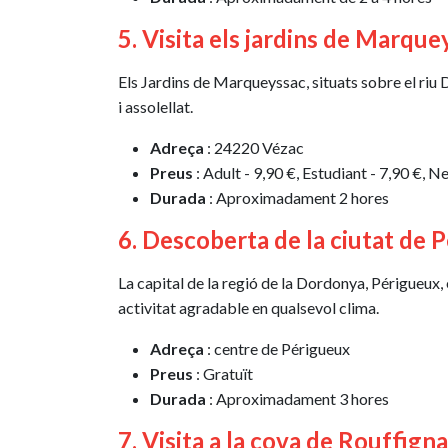
5. Visita els jardins de Marque
Els Jardins de Marqueyssac, situats sobre el riu 
i assolellat.
Adreça
: 24220 Vézac
Preus
: Adult - 9,90 €, Estudiant - 7,90 €, N
Durada
: Aproximadament 2 hores
6. Descoberta de la ciutat de 
La capital de la regió de la Dordonya, Périgueux, 
activitat agradable en qualsevol clima.
Adreça
: centre de Périgueux
Preus
: Gratuït
Durada
: Aproximadament 3 hores
7. Visita a la cova de Rouffign