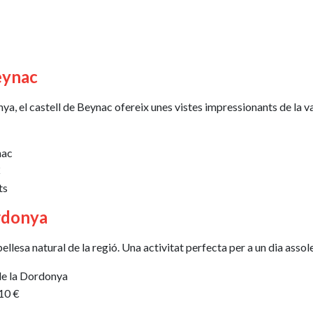
eynac
a, el castell de Beynac ofereix unes vistes impressionants de la vall
nac
€
ts
ordonya
llesa natural de la regió. Una activitat perfecta per a un dia assole
 de la Dordonya
 10 €