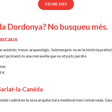
VEURE MÉS
 la Dordonya? No busqueu més.
Lascaux
n autèntic tresor arqueològic. Submergeix-te en la història prehis
uest jaciment és una meravella que no et pots perdre.
gnac
8 €
 Sarlat-la-Canéda
éda i admireu la seva arquitectura medieval ben conservada. Gaudiu