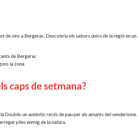
t de vins a Bergerac. Descobriu els sabors únics de la regió en un 
ltants de Bergerac
gons la zona
els caps de setmana?
 la Double, un autèntic recés de pau per als amants del senderisme.
carregar piles enmig de la natura.