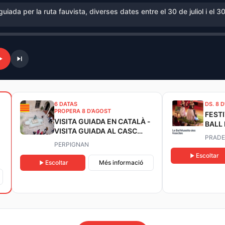
guiada per la ruta fauvista, diverses dates entre el 30 de juliol i el 3
6 DATAS
DS. 8 
PROPERA 8 D’AGOST
FESTI
VISITA GUIADA EN CATALÀ -
BALL
VISITA GUIADA AL CASC
INSE
PRADE
HISTÒRIC DE PERPINYÀ
PERPIGNAN
Escoltar
Escoltar
Més informació