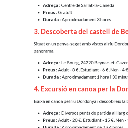
Adreça
: Centre de Sarlat-la-Canéda
Preus
: Gratuït
Durada
: Aproximadament 3 hores
3. Descoberta del castell de B
Situat en un penya-segat amb vistes al riu Dordony
panorama.
Adreça
: Le Bourg, 24220 Beynac-et-Caze
Preus
: Adult - 8 €, Estudiant - 6 €, Nen - 4 
Durada
: Aproximadament 1 hora i 30 minu
4. Excursió en canoa per la D
Baixa en canoa pel riu Dordonya i descobreix la be
Adreça
: Diversos punts de partida al llarg
Preus
: Adult - 20 €, Estudiant - 15 €, Nen -
Durada
: Aproximadament de 2 a 4 hores