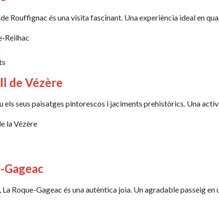
de Rouffignac és una visita fascinant. Una experiència ideal en qua
e-Reilhac
€
ts
all de Vézère
 els seus paisatges pintorescos i jaciments prehistòrics. Una activit
de la Vézère
ue-Gageac
 La Roque-Gageac és una autèntica joia. Un agradable passeig en un