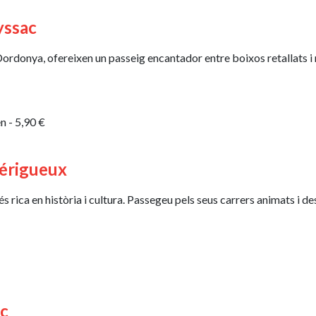
yssac
Dordonya, ofereixen un passeig encantador entre boixos retallats i 
en - 5,90 €
Périgueux
és rica en història i cultura. Passegeu pels seus carrers animats i 
ac