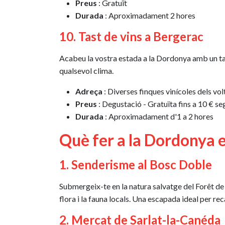
Preus
: Gratuït
Durada
: Aproximadament 2 hores
10. Tast de vins a Bergerac
Acabeu la vostra estada a la Dordonya amb un tas
qualsevol clima.
Adreça
: Diverses finques vinícoles dels vo
Preus
: Degustació - Gratuïta fins a 10 € se
Durada
: Aproximadament d'1 a 2 hores
Què fer a la Dordonya 
1. Senderisme al Bosc Doble
Submergeix-te en la natura salvatge del Forêt de
flora i la fauna locals. Una escapada ideal per re
2. Mercat de Sarlat-la-Canéda