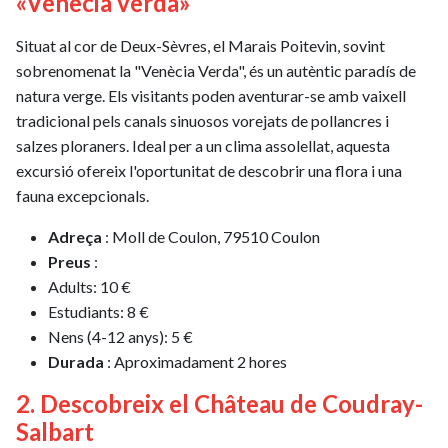
«Venècia verda»
Situat al cor de Deux-Sèvres, el Marais Poitevin, sovint
sobrenomenat la "Venècia Verda", és un autèntic paradís de
natura verge. Els visitants poden aventurar-se amb vaixell
tradicional pels canals sinuosos vorejats de pollancres i
salzes ploraners. Ideal per a un clima assolellat, aquesta
excursió ofereix l'oportunitat de descobrir una flora i una
fauna excepcionals.
Adreça
: Moll de Coulon, 79510 Coulon
Preus
:
Adults: 10 €
Estudiants: 8 €
Nens (4-12 anys): 5 €
Durada
: Aproximadament 2 hores
2. Descobreix el Château de Coudray-
Salbart