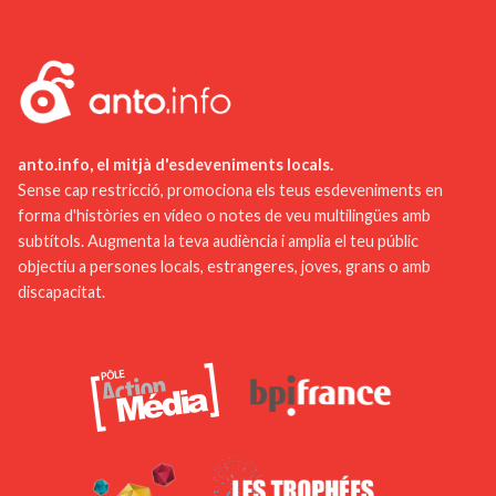
militar. Finalment, la Maison de la Vie Rurale a
en línia per evitar cues. Després, no dubteu a
Villiers-en-Plaine ofereix una visió única de les
demanar consell a la gent del lloc o consultar les
tradicions agrícoles i l'estil de vida rural d'antany.
oficines de turisme per descobrir llocs menys
coneguts però igualment fascinants. Finalment,
prepareu-vos per a totes les condicions
meteorològiques portant roba i impermeables
anto.info, el mitjà d'esdeveniments locals.
adequats, per tal de poder gaudir plenament de la
Sense cap restricció, promociona els teus esdeveniments en
forma d'històries en vídeo o notes de veu multilingües amb
vostra estada faci el temps que faci.
subtítols. Augmenta la teva audiència i amplia el teu públic
objectiu a persones locals, estrangeres, joves, grans o amb
discapacitat.