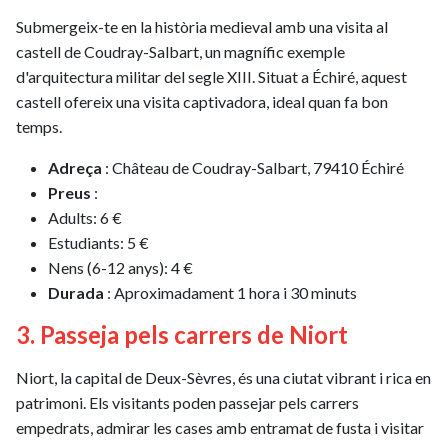
Submergeix-te en la història medieval amb una visita al
castell de Coudray-Salbart, un magnífic exemple
d'arquitectura militar del segle XIII. Situat a Échiré, aquest
castell ofereix una visita captivadora, ideal quan fa bon
temps.
Adreça
: Château de Coudray-Salbart, 79410 Échiré
Preus
:
Adults: 6 €
Estudiants: 5 €
Nens (6-12 anys): 4 €
Durada
: Aproximadament 1 hora i 30 minuts
3. Passeja pels carrers de Niort
Niort, la capital de Deux-Sèvres, és una ciutat vibrant i rica en
patrimoni. Els visitants poden passejar pels carrers
empedrats, admirar les cases amb entramat de fusta i visitar