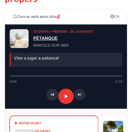
Cercar amb anto.info
CA
58 DATAS • PROPERA : DS. 8 D’AGOST
PÈTANQUE
BANYULS-SUR-MER
Vine a jugar a petanca!
0:00
0:15
38 D
▶ REPRODUINT
PROP
58 DATAS