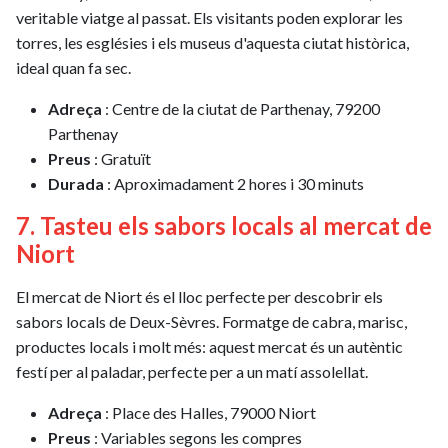
veritable viatge al passat. Els visitants poden explorar les
torres, les esglésies i els museus d'aquesta ciutat històrica,
ideal quan fa sec.
Adreça
: Centre de la ciutat de Parthenay, 79200
Parthenay
Preus
: Gratuït
Durada
: Aproximadament 2 hores i 30 minuts
7. Tasteu els sabors locals al mercat de
Niort
El mercat de Niort és el lloc perfecte per descobrir els
sabors locals de Deux-Sèvres. Formatge de cabra, marisc,
productes locals i molt més: aquest mercat és un autèntic
festí per al paladar, perfecte per a un matí assolellat.
Adreça
: Place des Halles, 79000 Niort
Preus
: Variables segons les compres