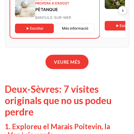
VIS
PROPERA 8 D’AGOST
INS
PÈTANQUE
COL
BANYULS-SUR-MER
Escoltar
Escoltar
Més informació
VEURE MÉS
Deux-Sèvres: 7 visites
originals que no us podeu
perdre
1. Exploreu el Marais Poitevin, la