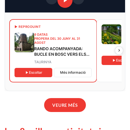
8 DA
▶ REPRODUINT
PROP
9 DATAS
SOR
PROPERA DEL 30 JUNY AL 31
MED
AGOST
RANDO ACOMPANYADA:
BOL
BUCLE EN BOSC VERS ELS
VESTIGIS MINERS DEL
Escoltar
TAURINYA
SALVER
Escoltar
Més informació
VEURE MÉS