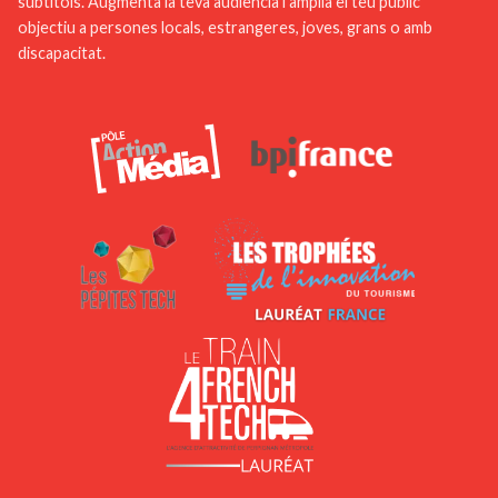
subtítols. Augmenta la teva audiència i amplia el teu públic
objectiu a persones locals, estrangeres, joves, grans o amb
discapacitat.