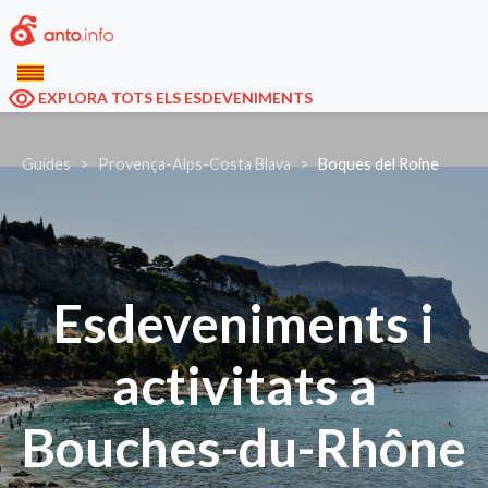
EXPLORA TOTS ELS ESDEVENIMENTS
Guides
Provença-Alps-Costa Blava
Boques del Roine
Esdeveniments i
activitats a
Bouches-du-Rhône