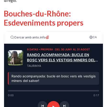
la regió.
Bouches-du-Rhône:
Esdeveniments propers
Cercar amb anto.info
CA
9 DATAS • PROPERA : DEL 30 JUNY AL 31 AGOST
RANDO ACOMPANYADA: BUCLE EN
BOSC VERS ELS VESTIGIS MINERS DEL
SALVER
TAURINYA
Rando acompanyada: bucle en bosc vers els vestigis
miners del salver!
0:00
0:17