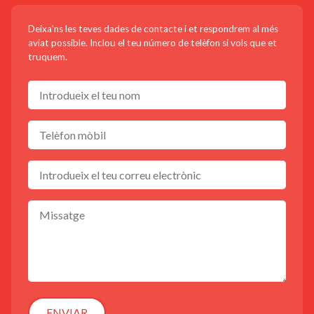
Deixa'ns les teves dades de contacte i et respondrem al més
aviat possible. Inclou el teu número de telèfon si vols que et
truquem.
ENVIAR