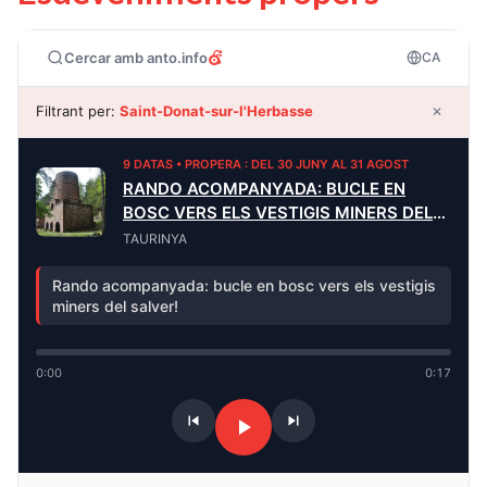
Cercar amb anto.info
CA
Filtrant per:
Saint-Donat-sur-l'Herbasse
✕
9 DATAS • PROPERA : DEL 30 JUNY AL 31 AGOST
RANDO ACOMPANYADA: BUCLE EN
BOSC VERS ELS VESTIGIS MINERS DEL
SALVER
TAURINYA
Rando acompanyada: bucle en bosc vers els vestigis
miners del salver!
0:00
0:17