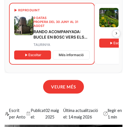
8 DA
▶ REPRODUINT
PROP
9 DATAS
SOR
PROPERA DEL 30 JUNY AL 31
MED
AGOST
RANDO ACOMPANYADA:
BOL
BUCLE EN BOSC VERS ELS
VESTIGIS MINERS DEL
Escoltar
TAURINYA
SALVER
Escoltar
Més informació
VEURE MÉS
Escrit
Publicat
02 maig
Última actualització
llegir en
per Anto
el:
2025
el:
14 maig 2026
1 min