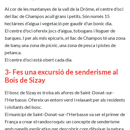
Al cor de les muntanyes de la vall de la Drôme, el centre d'oci
del llac de Champos acull grans i petits. Són només 15
hectàrees d'aigua i vegetació per gaudir d'un bonic dia.
El centre d'oci ofereix jocs d'aigua, tobogans i lloguer de
barques. I per als més epicuris, el llac de Champos té una zona
de bany, una zona de pícnic, una zona de pesca i pistes de
petanca.
El centre d'oci està obert cada dia.
3- Fes una excursió de senderisme al
Bois de Sizay
El bosc de Sizay es troba als afores de Saint-Donat-sur-
l'Herbasse. Ofereix un entorn verd i relaxant per als residents
i visitants del bosc.
El municipi de Saint-Donat-sur-l'Herbasse va ser el primer de
França a crear el randocroquis: un concepte de senderisme
amb panells explicatius per descobrir com dibuixar la natura