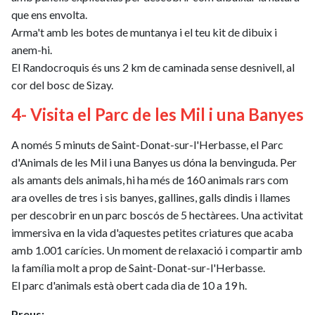
que ens envolta.
Arma't amb les botes de muntanya i el teu kit de dibuix i
anem-hi.
El Randocroquis és uns 2 km de caminada sense desnivell, al
cor del bosc de Sizay.
4- Visita el Parc de les Mil i una Banyes
A només 5 minuts de Saint-Donat-sur-l'Herbasse, el Parc
d'Animals de les Mil i una Banyes us dóna la benvinguda. Per
als amants dels animals, hi ha més de 160 animals rars com
ara ovelles de tres i sis banyes, gallines, galls dindis i llames
per descobrir en un parc boscós de 5 hectàrees. Una activitat
immersiva en la vida d'aquestes petites criatures que acaba
amb 1.001 carícies. Un moment de relaxació i compartir amb
la família molt a prop de Saint-Donat-sur-l'Herbasse.
El parc d'animals està obert cada dia de 10 a 19 h.
Preus: