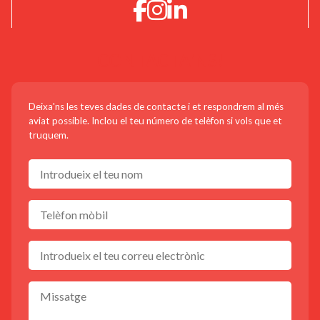
CONTACTA'NS!
Deixa'ns les teves dades de contacte i et respondrem al més
aviat possible. Inclou el teu número de telèfon si vols que et
truquem.