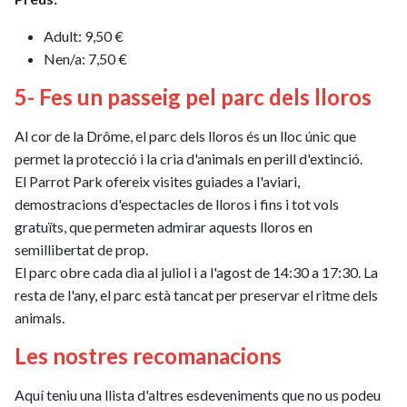
Adult: 9,50 €
Nen/a: 7,50 €
5- Fes un passeig pel parc dels lloros
Al cor de la Drôme, el parc dels lloros és un lloc únic que
permet la protecció i la cria d'animals en perill d'extinció.
El Parrot Park ofereix visites guiades a l'aviari,
demostracions d'espectacles de lloros i fins i tot vols
gratuïts, que permeten admirar aquests lloros en
semillibertat de prop.
El parc obre cada dia al juliol i a l'agost de 14:30 a 17:30. La
resta de l'any, el parc està tancat per preservar el ritme dels
animals.
Les nostres recomanacions
Aquí teniu una llista d'altres esdeveniments que no us podeu