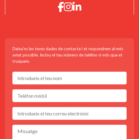
CONTACTA'NS!
Deixa'ns les teves dades de contacte i et respondrem al més
aviat possible. Inclou el teu número de telèfon si vols que et
truquem.