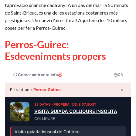
l'aprovació unànime cada any! A un pas del mar i a 50 minuts
de Saint-Brieuc, és una de les estacions costaneres més
prestigioses. Un canvi d'aires total! Aquí teniu les 10 millors
coses per fer a Perros-Guirec.
Perros-Guirec:
Esdeveniments propers
Cercar amb anto.info
CA
Filtrant per:
Perros-Guirec
✕
38 DATAS • PROPERA : DS. 8 D’AGOST
VISITA GUIADA COLLIOURE INSOLITA
COLLIOURE
Visita guiada inusual de Cotlliure...