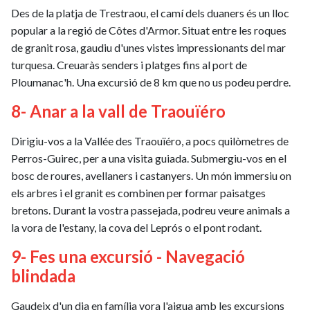
Des de la platja de Trestraou, el camí dels duaners és un lloc
popular a la regió de Côtes d'Armor. Situat entre les roques
de granit rosa, gaudiu d'unes vistes impressionants del mar
turquesa. Creuaràs senders i platges fins al port de
Ploumanac'h. Una excursió de 8 km que no us podeu perdre.
8- Anar a la vall de Traouïéro
Dirigiu-vos a la Vallée des Traouïéro, a pocs quilòmetres de
Perros-Guirec, per a una visita guiada. Submergiu-vos en el
bosc de roures, avellaners i castanyers. Un món immersiu on
els arbres i el granit es combinen per formar paisatges
bretons. Durant la vostra passejada, podreu veure animals a
la vora de l'estany, la cova del Leprós o el pont rodant.
9- Fes una excursió - Navegació
blindada
Gaudeix d'un dia en família vora l'aigua amb les excursions