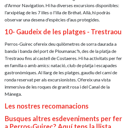
d'Armor Navigation. Hi ha diverses excursions disponibles:
l'arxipèlag de les 7 illes o l'illa de Bréhat. Allà, hi podràs
observar una desena d'espècies d'aus protegides.
10- Gaudeix de les platges - Trestraou
Perros-Guirec ofereix deu quilòmetres de sorra daurada a
banda i banda del port de Ploumanac'h, des de la platja de
Trestraou fins al castell de Costaeres. Hi ha activitats per fer
en família o amb amics: natació, club de platja i escapades
gastronòmiques. Al llarg de les platges, gaudiu del camí de
ronda reservat per als excursionistes. Ofereix una vista
immersiva de les roques de granit rosa i del Canal de la
Mànega.
Les nostres recomanacions
Busques altres esdeveniments per fer
a Perros-Guirec? Aquí tens la llista