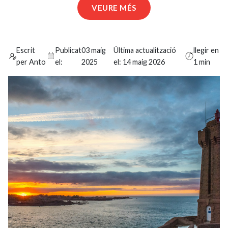
VEURE MÉS
Escrit
Publicat
03 maig
Última actualització
llegir en
per Anto
el:
2025
el:
14 maig 2026
1 min