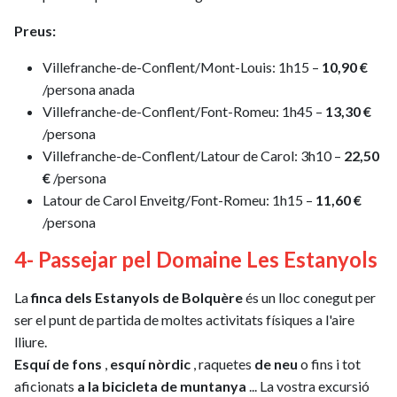
Preus:
Villefranche-de-Conflent/Mont-Louis: 1h15 –
10,90 €
/persona anada
Villefranche-de-Conflent/Font-Romeu: 1h45 –
13,30 €
/persona
Villefranche-de-Conflent/Latour de Carol: 3h10 –
22,50
€
/persona
Latour de Carol Enveitg/Font-Romeu: 1h15 –
11,60 €
/persona
4- Passejar pel Domaine Les Estanyols
La
finca dels Estanyols de Bolquère
és un lloc conegut per
ser el punt de partida de moltes activitats físiques a l'aire
lliure.
Esquí de fons
,
esquí nòrdic
, raquetes
de neu
o fins i tot
aficionats
a la bicicleta de muntanya
... La vostra excursió