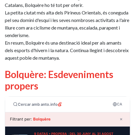
Catalans, Bolquère ho té tot per oferir.
La petita ciutat més alta dels Pirineus Orientals, és coneguda
pel seu domini d'esquí i les seves nombroses activitats a l'aire
lliure com ara ciclisme de muntanya, escalada, parapent i
senderisme.
En resum, Bolquère és una destinació ideal per als amants
dels esports d'hivern i la natura. Continua llegint i descobreix
aquest poble de muntanya.
Bolquère: Esdeveniments
propers
Cercar amb anto.info
CA
Filtrant per:
Bolquère
✕
9 DATAS • PROPERA : DEL 30 JUNY AL 31 AGOST