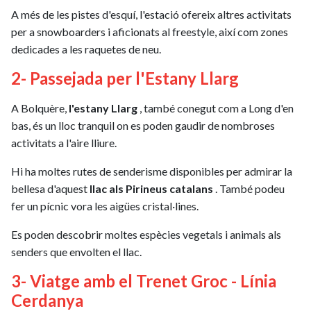
A més de les pistes d'esquí, l'estació ofereix altres activitats
per a snowboarders i aficionats al freestyle, així com zones
dedicades a les raquetes de neu.
2- Passejada per l'Estany Llarg
A Bolquère,
l'estany Llarg
, també conegut com a Long d'en
bas, és un lloc tranquil on es poden gaudir de nombroses
activitats a l'aire lliure.
Hi ha moltes rutes de senderisme disponibles per admirar la
bellesa d'aquest
llac als Pirineus catalans
. També podeu
fer un pícnic vora les aigües cristal·lines.
Es poden descobrir moltes espècies vegetals i animals als
senders que envolten el llac.
3- Viatge amb el Trenet Groc - Línia
Cerdanya