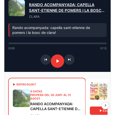
RANDO ACOMPANYADA: CAPELLA
SANT-ETIENNE DE POMERS I LA BOSC
DE CLARA
CLARA
Rando acompanyada: capella sant-etienne de
pomers i la bosc de clara!
0:00
0:15
DG. 
▶ REPRODUINT
5È 
9 DATAS
MAT
PROPERA DEL 30 JUNY AL 31
AGOST
SAIN
RANDO ACOMPANYADA:
CAPELLA SANT-ETIENNE DE
Escoltar
POMERS I LA BOSC DE