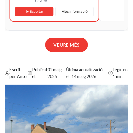
CLARA
CLARA
Escoltar
Més informació
VEURE MÉS
Escrit
Publicat
01 maig
Última actualització
llegir en
per Anto
el:
2025
el:
14 maig 2026
1 min